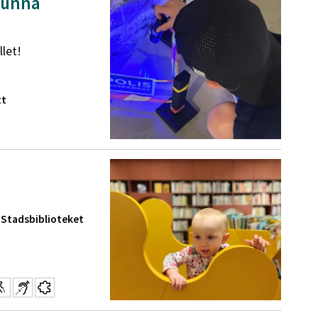
svunna
llet!
tt
 Stadsbiblioteket