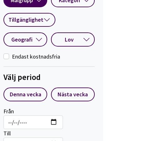
Målgrupp
Kategori
Tillgänglighet
Geografi
Lov
Endast kostnadsfria
Välj period
Denna vecka
Nästa vecka
Från
Till