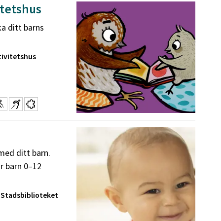
itetshus
ka ditt barns
tivitetshus
med ditt barn.
ör barn 0–12
 Stadsbiblioteket