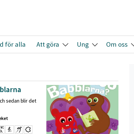
id för alla
Att göra
Ung
Om oss
Visa/Göm undermeny
Visa/Göm underm
V
blarna
ch sedan blir det
eket