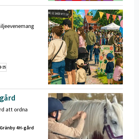
miljeevenemang
-gård
d att ordna
Gränby 4H-gård