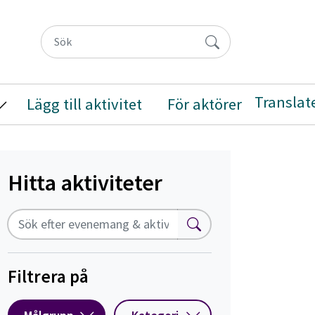
Translat
Lägg till aktivitet
För aktörer
eny
isa/Göm undermeny
Hitta aktiviteter
Fritextsök
Sök
Filtrera på