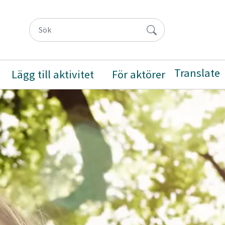
Translate
Lägg till aktivitet
För aktörer
y
a/Göm undermeny