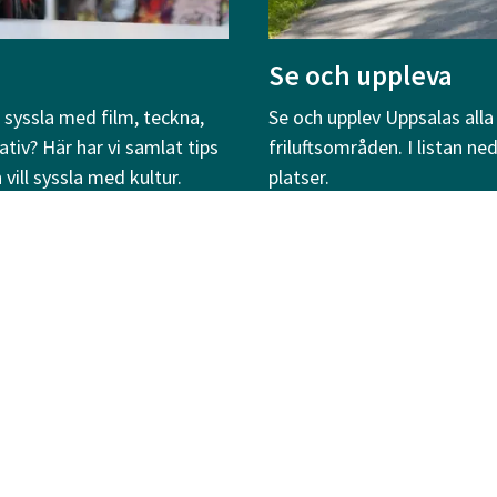
Se och uppleva
a, syssla med film, teckna,
Se och upplev Uppsalas alla
ativ? Här har vi samlat tips
friluftsområden. I listan n
ill syssla med kultur.
platser.
Kubik Uppsala
En tjänst från Uppsala kommun med
aktiviteter för barn och unga.
Kontakt:
kubik@uppsala.se