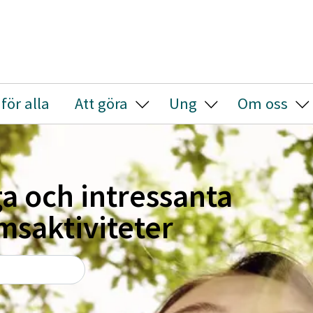
 för alla
Att göra
Ung
Om oss
Visa/Göm undermeny
Visa/Göm undermen
Vis
ressanta
eter