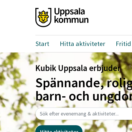
Start
Hitta aktiviteter
Fritid
Spännande, roliga och int
barn- och ungdomsaktivit
Kubik Uppsala erbjuder
Sök efter evenemang & aktiviteter
Hitta aktiviteter